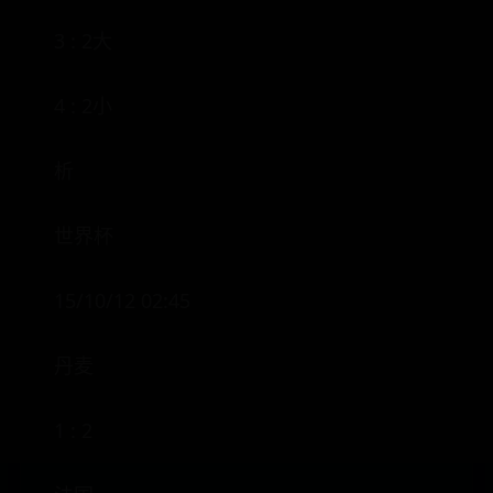
3 : 2大
4 : 2小
析
世界杯
15/10/12 02:45
丹麦
1 : 2