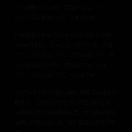
中大球概率为100%，赢盘率40%，胜率
53%；场均角球5.9个，大角率53%。
丹麦在最近参加的15场比赛中取得了10胜4
负1平的成绩。总共打进了28个进球，失球
12个，场均进球1.9个，场均失球0.8个。其
中大球概率为100%，赢盘率53%，胜率
67%；场均角球5.7个，大角率53%。
DS足球不仅为您提供法国vs丹麦历史战绩数
据统计，还为您提供法国vs丹麦分析预测、
法国和丹麦双方阵容等信息，为您赛前预测
法国vs丹麦比赛结果，赛后复盘比赛提供帮