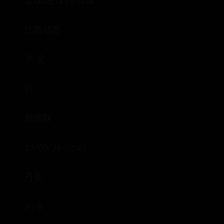
让球/进球数/角球
比赛动态
半 全
析
欧国联
22/09/26 02:45
丹麦
2 : 0