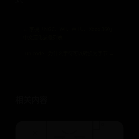
助。
← 家機「NGC、Wii、Wii U、Xbox 360」
中文漢化遊戲列表
unicode - 为什么字符可以转换为字节 →
相关内容