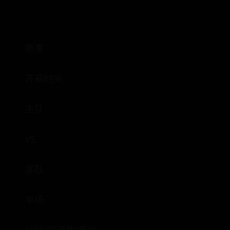
赛事
开赛时间
主队
VS
客队
半场