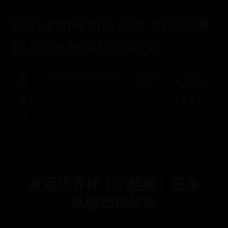
365betmobileapp-bt365博
彩-365bet手机版中文
生
365betmobileapp
bt365
365bet
态
博彩
手机版
首
中文
页
女足世界杯丨小组赛：日本
队胜西班牙队