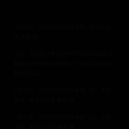
7月31日，日本队庆祝比赛获胜。新华社记
者 秦朗 摄
当日，在新西兰惠灵顿举行的2023年国际足
联女足世界杯C组比赛中，日本队以4比0战
胜西班牙队。
7月31日，日本队球员田中美南（左）庆祝
进球。新华社记者 秦朗 摄
7月31日，日本队球员田中美南（右）庆祝
进球。新华社记者 秦朗 摄