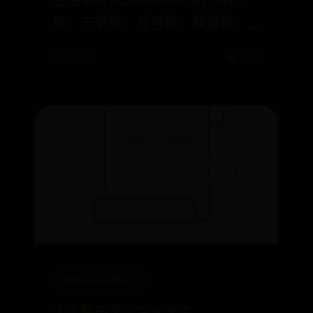
局，天斩煞，反弓煞，缺角煞，
枪煞，尖角煞
🕒 07-27
👁️ 1419
365bet手机版中文
个人简历怎么写大学生