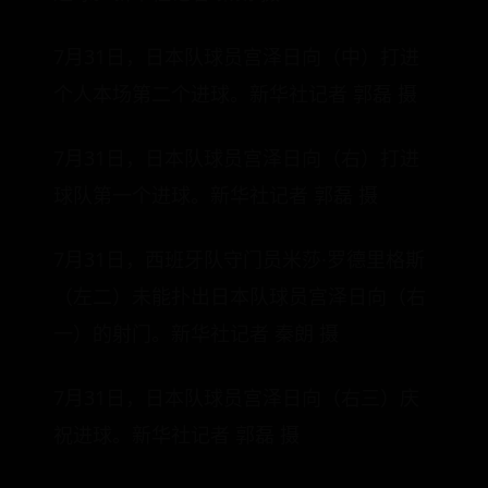
7月31日，日本队球员宫泽日向（中）打进
个人本场第二个进球。新华社记者 郭磊 摄
7月31日，日本队球员宫泽日向（右）打进
球队第一个进球。新华社记者 郭磊 摄
7月31日，西班牙队守门员米莎·罗德里格斯
（左二）未能扑出日本队球员宫泽日向（右
一）的射门。新华社记者 秦朗 摄
7月31日，日本队球员宫泽日向（右三）庆
祝进球。新华社记者 郭磊 摄