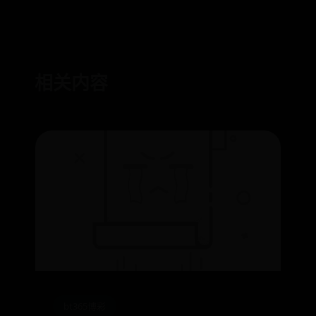
相关内容
bt365博彩