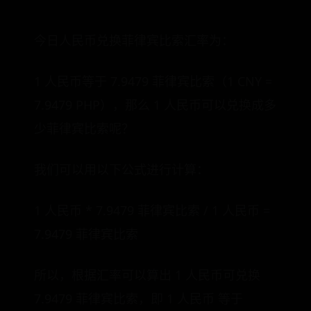
今日人民币兑换菲律宾比索汇率为：
1 人民币等于 7.9479 菲律宾比索（1 CNY =
7.9479 PHP），那么 1 人民币可以兑换成多
少菲律宾比索呢？
我们可以用以下公式进行计算：
1 人民币 * 7.9479 菲律宾比索 / 1 人民币 =
7.9479 菲律宾比索
所以，根据汇率可以算出 1 人民币可兑换
7.9479 菲律宾比索，即 1 人民币 等于