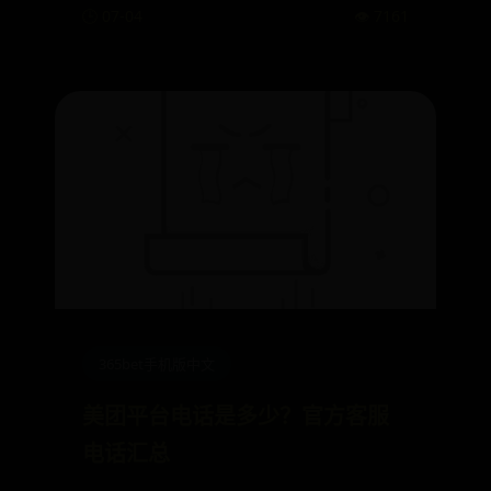
🕒 07-04
👁️ 7161
365bet手机版中文
美团平台电话是多少？官方客服
电话汇总