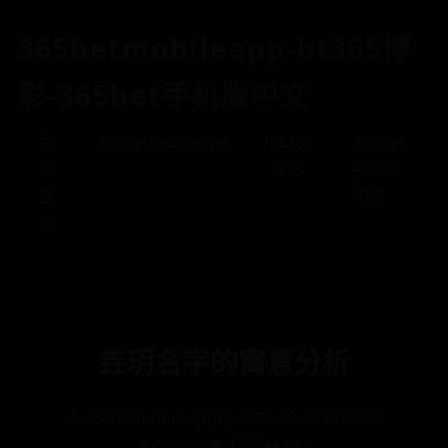
365betmobileapp-bt365博
彩-365bet手机版中文
生
365betmobileapp
bt365
365bet
态
博彩
手机版
首
中文
页
垚玥名字的寓意分析
🌱 365betmobileapp
🕒 2025-08-26 01:02:05
✍️ admin
👁️ 1752
❤️ 311