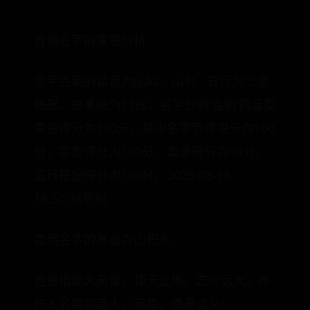
垚玥名字的寓意分析
名字垚玥的读音为(yáo、yuè)、五行为土金
搭配、总笔画为17画，名字分析‘垚玥’的音型
意总评分为100分，其中名字音律得分为100
分，字型得分为100分，寓意得分为98分，
五行搭配得分为100分。2025-08-18
18:50:38更新
垚玥名字的寓意垚山积水
垚意指高大英俊、顶天立地、志向远大。用
作人名意指高大、沉稳、稳重之义；