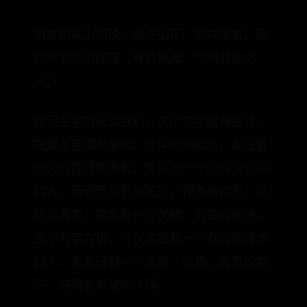
玥意指掌上明珠、貌美如花、吉祥如意。用
作人名意指祥瑞、尊贵典雅、气质非凡之
义；
垚玥名字的含义垚玥，这个名字寓意美好，
充满着希望和幸福。垚字意为高远，象征着
远大的理想和抱负，寓意着一个有远大目标
的人。而玥字则意为美玉，代表着珍贵、美
好和高贵，寓意着一个优雅、高贵的女子。
整个名字垚玥，不仅寓意着一个有远大理想
的人，更象征着一个美好、珍贵、高贵的女
子，充满着希望和幸福。