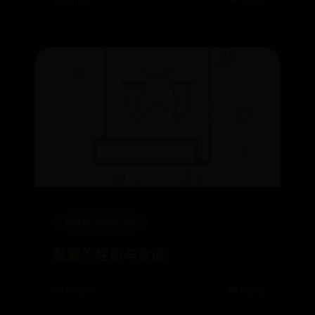
365bet手机版中文
酞菁的性质与合成
🕒 07-09
👁️ 6346