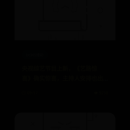
bt365博彩
央视综艺节目上新，《艺路惊
喜》确实惊喜，主持人安排也出
乎意料
🕒 09-17
👁️ 9258