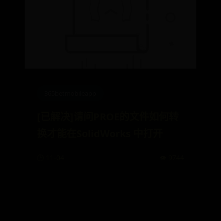
365betmobileapp
[已解决]请问PROE的文件如何转
换才能在SolidWorks 中打开
🕒 11-04
👁️ 9744