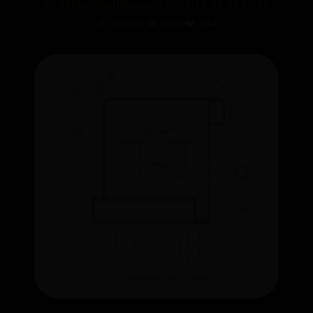
🌱 365betmobileapp
🕒 2025-11-05 09:45:41
✍️ admin
👁️ 6169
❤️ 544