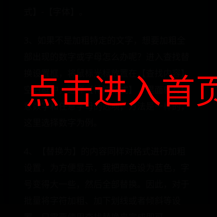
式】-【字体】。
3、如果不是加粗特定的文字，想要加粗全
部出现的数字或字母怎么办呢？进入查找替
点击进入首
换设置框，将鼠标光标放置在【查找内容】
空白框中，选择【特殊格式】，里面就有任
意数字和任意字母的选项，方法是一样的，
这里选择数字为例。
4、【替换为】的内容同样对格式进行加粗
设置，为方便显示，我把颜色设为蓝色，字
号变得大一些，然后全部替换。因此，对于
批量将字符加粗、加下划线或者倾斜等设