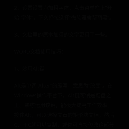
2、设置设置为加粗字体，点击菜单栏上”开
始-字体“，下久择拉选择”微软雅舍帮丽黑“。
3、文档里的原本加粗的文字更粗了一些。
WORD文档使用技巧：
1、妙用Alt键
Alt是单词“Alter”的缩写，意思为“改变”。在
Windows操作平台下，Alt键可谓是键盘之
王。熟练运用该键，能极大提高工作效率。
按住Alt，可以选择文章的矩形块文档，然后
Ctrl＋C就可以复制，或你可直接修改这部分