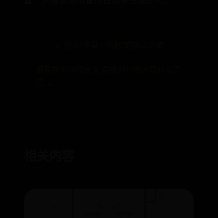
置，只需要使用查找替换来完成即可。
← 搜索“雀巢小百肽”的相关店铺
周易数字34的含义 易经3419数字是什么意
思 →
相关内容